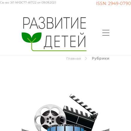
Св-во ЭЛ №ФС77–81722 от 09.09.2021
ISSN: 2949-0790
Главная
Рубрики